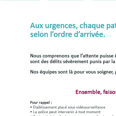
Aux urgences, chaque pati
selon l’ordre d’arrivée.
Nous comprenons que l’attente puisse êtr
sont des
délits sévèrement punis par la 
Nos équipes sont là pour vous soigner,
Ensemble, faison
Pour rappel :
• Établissement placé sous vidéosurveillance
• La police peut intervenir à tout moment